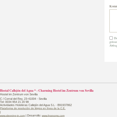
Komm
Du
gelese
Abfra
Hostal Callejón del Agua * - Charming Hostel im Zentrum von Sevilla
Hostel im Zentrum von Sevilla
C / Corral del Rey, 23-41004 - Sevilla
Tel: 0034 954 21 20 98
Actividades Hoteleras Callejón del Agua S.L - B91937862
Plataforma de resolución de litigios en línea de la C.E.
|
| Desarrollo:
www.sleeping-in.com
www.fnsrooms.com