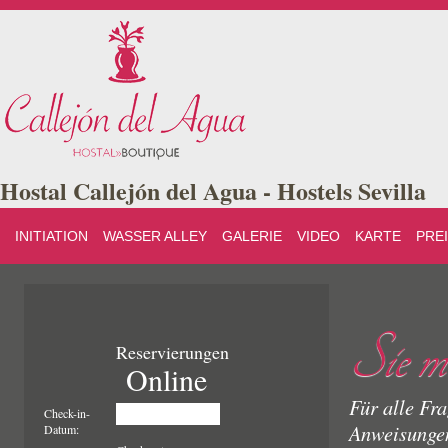
Hostal Callejón del Agua - Hostels Sevilla
INITIATION
WASSER ALLEY
GALERIE
VIDEO
KARTE
PRE
Sie mü
Reservierungen
Online
Für alle Fra
Check-in-
Anweisungen
Datum: