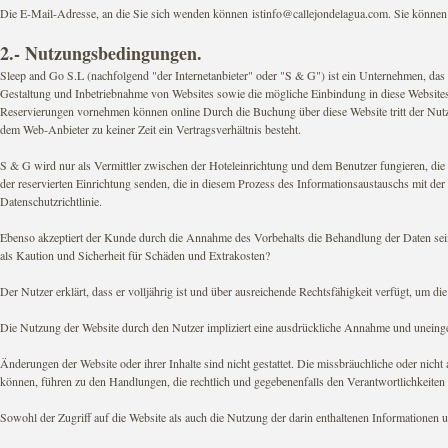
Die E-Mail-Adresse, an die Sie sich wenden können istinfo@callejondelagua.com. Sie könne
2.- Nutzungsbedingungen.
Sleep and Go S.L (nachfolgend "der Internetanbieter" oder "S & G") ist ein Unternehmen, da
Gestaltung und Inbetriebnahme von Websites sowie die mögliche Einbindung in diese Websites 
Reservierungen vornehmen können online Durch die Buchung über diese Website tritt der Nutze
dem Web-Anbieter zu keiner Zeit ein Vertragsverhältnis besteht.
S & G wird nur als Vermittler zwischen der Hoteleinrichtung und dem Benutzer fungieren, di
der reservierten Einrichtung senden, die in diesem Prozess des Informationsaustauschs mit de
Datenschutzrichtlinie.
Ebenso akzeptiert der Kunde durch die Annahme des Vorbehalts die Behandlung der Daten sein
als Kaution und Sicherheit für Schäden und Extrakosten?
Der Nutzer erklärt, dass er volljährig ist und über ausreichende Rechtsfähigkeit verfügt, um d
Die Nutzung der Website durch den Nutzer impliziert eine ausdrückliche Annahme und uneing
Änderungen der Website oder ihrer Inhalte sind nicht gestattet. Die missbräuchliche oder nich
können, führen zu den Handlungen, die rechtlich und gegebenenfalls den Verantwortlichkeiten
Sowohl der Zugriff auf die Website als auch die Nutzung der darin enthaltenen Informationen un