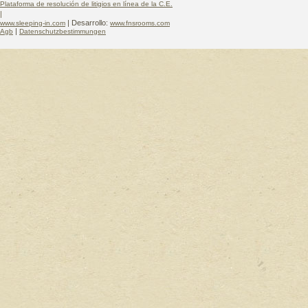
Plataforma de resolución de litigios en línea de la C.E.
|
| Desarrollo:
www.sleeping-in.com
www.fnsrooms.com
|
Agb
Datenschutzbestimmungen