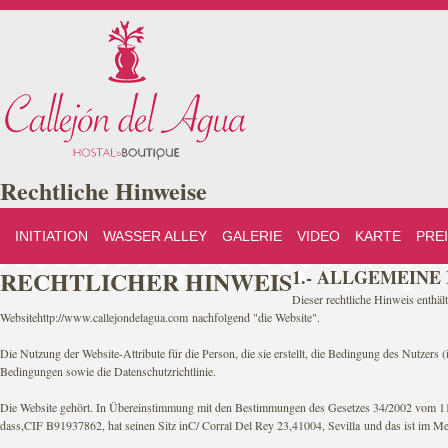
Rechtliche Hinweise
INITIATION
WASSER ALLEY
GALERIE
VIDEO
KARTE
PRE
RECHTLICHER HINWEIS
1.- ALLGEMEINE
Dieser rechtliche Hinweis enthä
Websitehttp://www.callejondelagua.com nachfolgend "die Website".
Die Nutzung der Website-Attribute für die Person, die sie erstellt, die Bedingung des Nutzers
Bedingungen sowie die Datenschutzrichtlinie.
Die Website gehört. In Übereinstimmung mit den Bestimmungen des Gesetzes 34/2002 vom 11. Ju
dass,CIF B91937862, hat seinen Sitz inC/ Corral Del Rey 23,41004, Sevilla und das ist im Merc