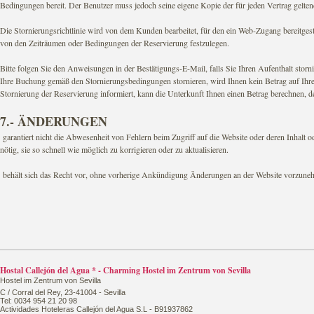
Bedingungen bereit. Der Benutzer muss jedoch seine eigene Kopie der für jeden Vertrag gelt
Die Stornierungsrichtlinie wird von dem Kunden bearbeitet, für den ein Web-Zugang bereitgeste
von den Zeiträumen oder Bedingungen der Reservierung festzulegen.
Bitte folgen Sie den Anweisungen in der Bestätigungs-E-Mail, falls Sie Ihren Aufenthalt stor
Ihre Buchung gemäß den Stornierungsbedingungen stornieren, wird Ihnen kein Betrag auf Ihrer K
Stornierung der Reservierung informiert, kann die Unterkunft Ihnen einen Betrag berechnen, de
7.- ÄNDERUNGEN
garantiert nicht die Abwesenheit von Fehlern beim Zugriff auf die Website oder deren Inhalt o
nötig, sie so schnell wie möglich zu korrigieren oder zu aktualisieren.
behält sich das Recht vor, ohne vorherige Ankündigung Änderungen an der Website vorzunehmen
Hostal Callejón del Agua * - Charming Hostel im Zentrum von Sevilla
Hostel im Zentrum von Sevilla
C / Corral del Rey, 23-41004 - Sevilla
Tel: 0034 954 21 20 98
Actividades Hoteleras Callejón del Agua S.L - B91937862