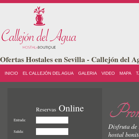
Ofertas Hostales en Sevilla - Callejón del 
INICIO
EL CALLEJÓN DEL AGUA
GALERIA
VIDEO
MAPA
T
Prom
Online
Reservas
Entrada:
Disfruta de
Salida:
hostal bonit