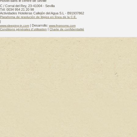
Hostel dans le centre de Séville
C / Corral del Rey, 23-41004 - Sevilla
Tél: 0034 954 21 20 98
Actividades Hoteleras Callejón del Agua S.L - B91937862
Plataforma de resolución de litigios en línea de la C.E.
|
| Desarrollo:
www.sleeping-in.com
www.fnsrooms.com
|
Conditions générales d´utilisation
Charte de confidentialité