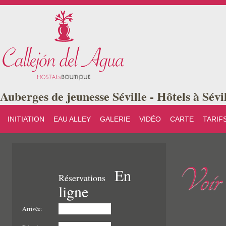
Auberges de jeunesse Séville - Hôtels à Sévi
INITIATION
EAU ALLEY
GALERIE
VIDÉO
CARTE
TARIF
Voir v
En
Réservations
ligne
Arrivée: