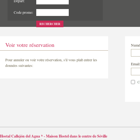
Départ:
Code promo:
RECHERCHER
Voir votre réservation
Numér
Pour annuler ou voir votre réservation, s'il vous plaît entrer les
Email
données suivantes:
Co
Hostal Callejón del Agua * - Maison Hostel dans le centre de Séville