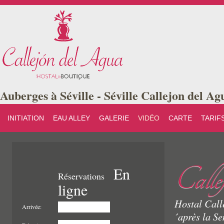
Auberges à Séville - Séville Callejon del Ag
INITIATION
EAU ALLEY
GALERIE
VIDÉO
CARTE
TARIF
Calle
En
Réservations
ligne
Hostal Call
Arrivée:
´après la Se